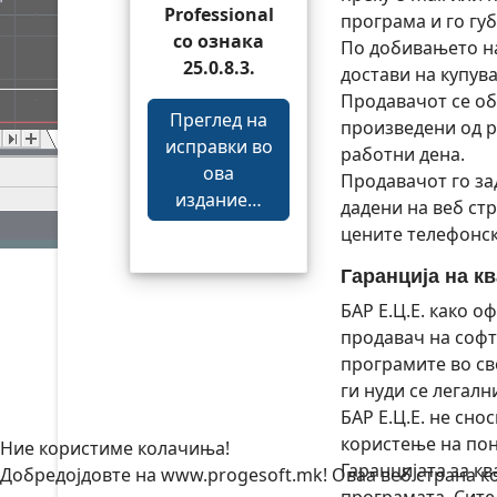
Professional
програма и го гу
со ознака
По добивањето на
25.0.8.3.
достави на купув
Продавачот се об
Преглед на
произведени од p
исправки во
работни дена.
ова
Продавачот го за
издание…
дадени на веб ст
цените телефонск
Гаранција на к
БАР Е.Ц.Е. како о
продавач на софт
програмите во св
ги нуди се легалн
БАР Е.Ц.Е. не сно
користење на по
Ние користиме колачиња!
Гаранцијата за к
Добредојдовте на www.progesoft.mk! Оваа веб страна кор