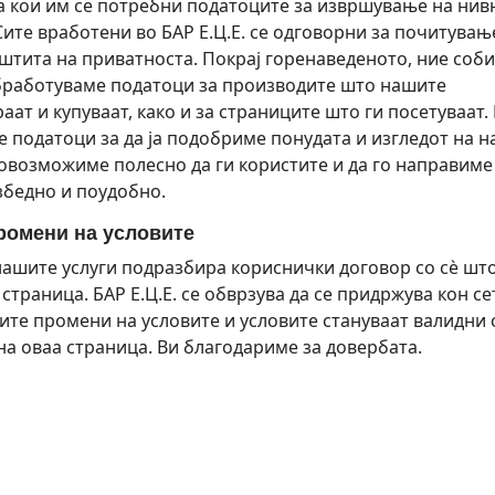
а кои им се потребни податоците за извршување на нив
Сите вработени во БАР Е.Ц.Е. се одговорни за почитувањ
штита на приватноста. Покрај горенаведеното, ние соб
бработуваме податоци за производите што нашите
аат и купуваат, како и за страниците што ги посетуваат.
е податоци за да ја подобриме понудата и изгледот на 
 овозможиме полесно да ги користите и да го направиме
збедно и поудобно.
ромени на условите
ашите услуги подразбира кориснички договор со сè што
страница. БАР Е.Ц.Е. се обврзува да се придржува кон се
сите промени на условите и условите стануваат валидни
на оваа страница. Ви благодариме за довербата.
: Контакт