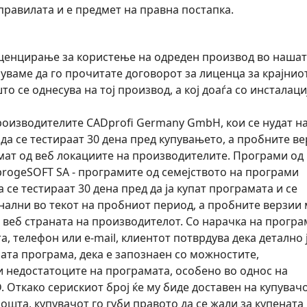
равилата и е предмет на правна постапка.
иценцирање за користење на одреден производ во наша
уваме да го прочитате договорот за лиценца за крајнио
то се однесува на тој производ, а кој доаѓа со инсталаци
оизводителите CADprofi Germany GmbH, кои се нудат н
да се тестираат 30 дена пред купувањето, а пробните в
мат од веб локациите на производителите. Програми од
rogeSOFT SA - програмите од семејството на програми
се тестираат 30 дена пред да ја купат програмата и се
ални во текот на пробниот период, а пробните верзии
д веб страната на производителот. Со нарачка на програ
а, телефон или e-mail, клиентот потврдува дека детално 
ата програма, дека е запознаен со можностите,
 недостатоците на програмата, особено во однос на
. Откако серискиот број ќе му биде доставен на купувач
пошта, купувачот го губи правото да се жали за купената