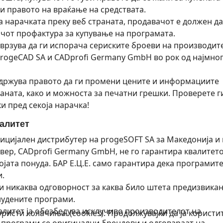
би правото на враќање на средствата.
 нарачката преку веб страната, продавачот е должен да
ачот профактура за купување на програмата.
врзува да ги испорача сериските броеви на производит
rogeCAD SA и CADprofi Germany GmbH во рок од најмног
држува правото да ги промени цените и информациите
раната, како и можноста за печатни грешки. Проверете г
и пред секоја нарачка!
валитет
фицијален дистрибутер на progeSOFT SA за Македонија и 
вер, CADprofi Germany GmbH, не го гарантира квалитето
ојата понуда. БАР Е.Ц.Е. само гарантира дека програмит
и.
си никаква одговорност за каква било штета предизвикан
нудените програми.
валитет ја обезбедува исклучиво производителот на
исти колачиња. (cookies). Продолжувајќи да ја користит