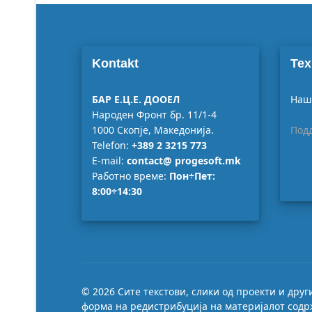
Kontakt
Тех
БАР Е.Ц.Е. ДООЕЛ
Наши
Народен Фронт бр. 11/1-4
1000 Скопје, Македонија.
Под
Telefon:
+389 2 3215 773
E-mail:
contact@ progesoft.mk
Работно време:
Пон÷Пет:
8:00÷14:30
© 2026 Сите текстови, слики од проекти и дру
форма на редистрибуција на материјалот содрж