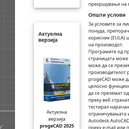
прекршување на п
Општи услови
За условите за л
понуда, препорач
Актуелна
корисник (EULA) ш
верзија
на производот.
Програмите од пр
страницата може 
може да се презе
производителот p
progeCAD може да 
целосно функцион
да се преземат о
преку веб странат
тестирал нарачан
Актуелна
ограничувањата и
верзија
Autodesk AutoCAD
progeCAD 2025
преку e-mail или 