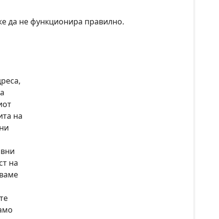
же да не функционира правилно.
реса,
ја
иот
ита на
вни
овни
ст на
аваме
те
само