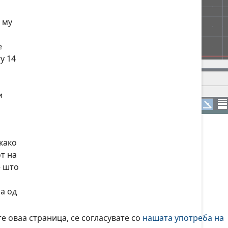
 му
е
у 14
и
како
т на
е што
а од
е оваа страница, се согласувате со
нашата употреба на