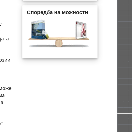
Споредба на можности
та
т
јата
а
ерзии
 може
ма
ја
от