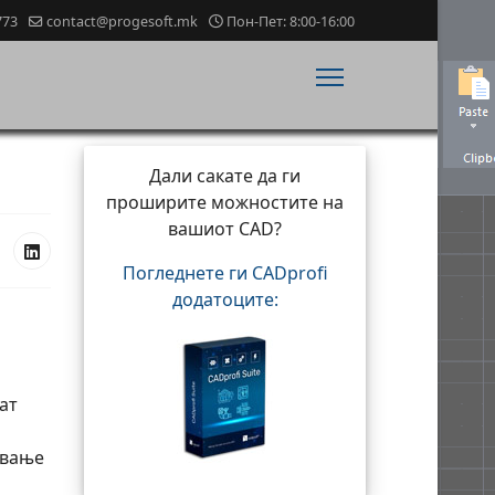
773
contact@progesoft.mk
Пон-Пет: 8:00-16:00
Дали сакате да ги
проширите можностите на
вашиот CAD?
Погледнете ги CADprofi
додатоците:
ат
ување