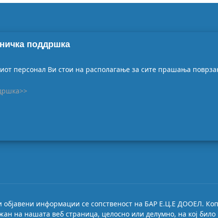
ничка поддршка
от персонал Ви стои на располагање за сите прашања поврзан
дршка>>
ги објавени информации се сопственост на БАР Е.Ц.Е ДООЕЛ. Ко
ан на нашата веб страница, целосно или делумно, на кој било 