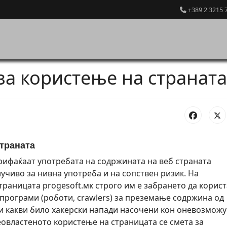
+389 2 3215 
за користење на страната
траната
рифаќаат употребата на содржината на веб страната
лучиво за нивна употреба и на сопствен ризик. На
траницата progesoft.мк строго им е забрането да корист
програми (роботи, crawlers) за преземање содржина од
 и какви било хакерски напади насочени кон оневозмож
еовластеното користење на страницата се смета за