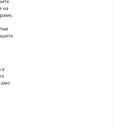
ните
е на
ираме,
 Ние
нашите
 е
то
 само