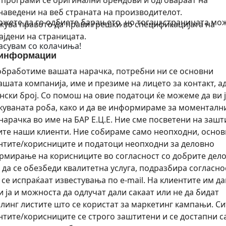
 програми се оригинални брендови и одговараат на
аведени на веб страната на производителот.
можете да го одбиете барањето, но тогаш страницата мо
држува правото да прави грешки во спецификацијата на
јдени на страницата.
ласувам со колачиња!
 информации
 обработиме вашата нарачка, потребни ни се основни
шата компанија, име и презиме на лицето за контакт, ад
нски број. Со помош на овие податоци ќе можеме да ви 
уваната роба, како и да ве информираме за моменталн
нарачка во име на БАР Е.Ц.Е. Ние сме посветени на зашт
ите наши клиенти. Ние собираме само неопходни, осно
нтите/корисниците и податоци неопходни за деловно
рмирање на корисниците во согласност со добрите дел
 да се обезбеди квалитетна услуга, подразбира согласно
 се испраќаат известувања по e-mail. На клиентите им д
и ја и можноста да одлучат дали сакаат или не да бидат
јлинг листите што се користат за маркетинг кампањи. Си
нтите/корисниците се строго заштитени и се достапни 