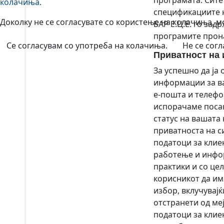
програмата. Сите
колачиња
.
спецификациите н
Доколку не се согласувате со користење на колачиња, 
БАР Е.Ц.Е. го за
програмите прона
Се согласувам со употреба на колачиња.
Не се сог
Приватност на
За успешно да ја
информации за ва
е-пошта и телефо
испорачаме посак
статус на вашата 
приватноста на с
податоци за клие
работење и инфо
практики и со цел
корисникот да им
избор, вклучувајќ
отстранети од ме
податоци за клие