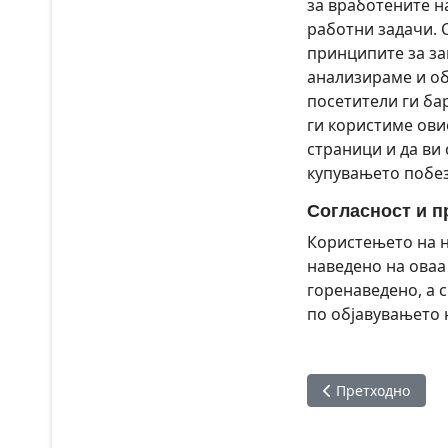
за вработените н
работни задачи. 
принципите за за
анализираме и о
посетители ги бар
ги користиме ови
страници и да ви
купувањето побе
Согласност и п
Користењето на н
наведено на оваа 
горенаведено, а 
по објавувањето 
Претходна статија
Претходно